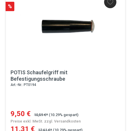
%
POTIS Schaufelgriff mit
Befestigungsschraube
Art.-Nr.: PT0194
9,50 €
10,59 €*
(10.29% gespart)
Preise exkl. MwSt. zzgl. Versandkosten
11,31 €
12,61 €*
(10.29% gespart)