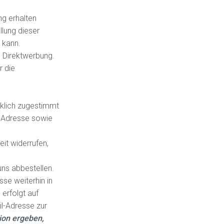
ng erhalten
lung dieser
 kann.
n Direktwerbung.
r die
cklich zugestimmt
l-Adresse sowie
eit widerrufen,
uns abbestellen.
sse weiterhin in
 erfolgt auf
il-Adresse zur
ion ergeben,