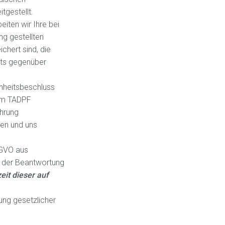
tgestellt.
iten wir Ihre bei
ng gestellten
chert sind, die
its gegenüber
enheitsbeschluss
dem TADPF
ührung
nen und uns
SGVO aus
n der Beantwortung
eit dieser auf
ung gesetzlicher