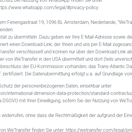
chutz bei Nutzung von WhatsApp finden Sie unter
ttps://www.whatsapp.com/legal/#privacy-policy.
llem Fenengastraat 19, 1096 BL Amsterdam, Niederlande; “WeTran
senden.
tät zu übermitteln. Dazu geben wir Ihre E-Mail-Adresse sowie di
iert einen Download-Link, der Ihnen und uns per E-Mail zugesandt
ansfer verschlüsselt und können nur über den Download-Link a
von WeTransfer in den USA übermittelt und dort (teils unversch
sbeschluss der EU-Kommission vorhanden, das Trans-Atlantic Da
rtifiziert. Die Datenübermittlung erfolgt u.a. auf Grundlage von
 Schutz der personenbezogenen Daten, einsehbar unter:
on/international-dimension-data-protection/standard-contractu
. a DSGVO mit Ihrer Einwilligung, sofern Sie der Nutzung von WeTr
ns widerrufen, ohne dass die Rechtmäßigkeit der aufgrund der Einw
 WeTransfer finden Sie unter: https://wetransfer.com/legal/pri