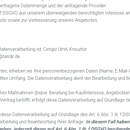
 übertragene Datenmenge und der anfragende Provider.
lit. f DSGVO aus unserem überwiegenden berechtigten Interesse an
bsite sowie zur Verbesserung unseres Angebotes.
Datenverarbeitung ist: Cengiz Ümit, Kreuztor
@tandir.de
 treten, erheben wir Ihre personenbezogenen Daten (Name, E-Mail-
llten Umfang. Die Datenverarbeitung dient der Bearbeitung und B
hen Maßnahmen (bspw. Beratung bei Kaufinteresse, Angebotserst
trag betrifft, erfolgt diese Datenverarbeitung auf Grundlage des 
diese Datenverarbeitung auf Grundlage des Art. 6 Abs. 1 lit. f D
rbeitung und Beantwortung Ihrer Anfrage.
In diesem Fall haben
eben, jederzeit dieser auf Art. 6 Abs. 1 lit. f DSGVO beruhend