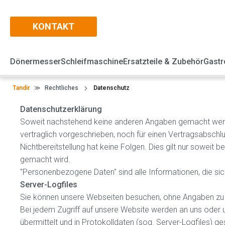
KONTAKT
Dönermesser
Schleifmaschine
Ersatzteile & Zubehör
Gastr
Tandir
≫
Rechtliches
Datenschutz
Datenschutzerklärung
Soweit nachstehend keine anderen Angaben gemacht werden
vertraglich vorgeschrieben, noch für einen Vertragsabschluss
Nichtbereitstellung hat keine Folgen. Dies gilt nur sowei
gemacht wird.
"Personenbezogene Daten" sind alle Informationen, die sich 
Server-Logfiles
Sie können unsere Webseiten besuchen, ohne Angaben zu 
Bei jedem Zugriff auf unsere Website werden an uns oder 
übermittelt und in Protokolldaten (sog. Server-Logfiles) 