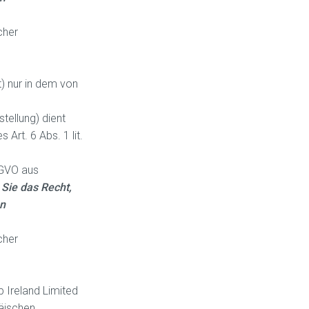
cher
) nur in dem von
ellung) dient
Art. 6 Abs. 1 lit.
SGVO aus
 Sie das Recht,
en
cher
 Ireland Limited
päischen