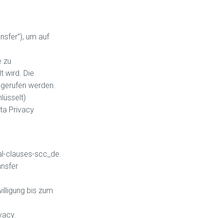
sfer”), um auf
e zu
 wird. Die
bgerufen werden.
lüsselt)
ta Privacy
al-clauses-scc_de.
ansfer
illigung bis zum
vacy.