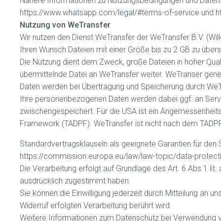
Nähere Informationen zu Nutzungsbedingungen und Datens
https://www.whatsapp.com/legal/#terms-of-service und h
Nutzung von WeTransfer
Wir nutzen den Dienst WeTransfer der WeTransfer B.V. (Wi
Ihren Wunsch Dateien mit einer Größe bis zu 2 GB zu über
Die Nutzung dient dem Zweck, große Dateien in hoher Quali
übermittelnde Datei an WeTransfer weiter. WeTranser gener
Daten werden bei Übertragung und Speicherung durch WeTr
Ihre personenbezogenen Daten werden dabei ggf. an Server 
zwischengespeichert. Für die USA ist ein Angemessenheit
Framework (TADPF). WeTransfer ist nicht nach dem TADPF ze
Standardvertragsklauseln als geeignete Garantien für den
https://commission.europa.eu/law/law-topic/data-protecti
Die Verarbeitung erfolgt auf Grundlage des Art. 6 Abs.1 lit
ausdrücklich zugestimmt haben.
Sie können die Einwilligung jederzeit durch Mitteilung an u
Widerruf erfolgten Verarbeitung berührt wird.
Weitere Informationen zum Datenschutz bei Verwendung von