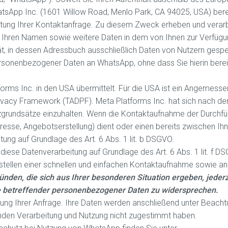
tsApp Inc. (1601 Willow Road, Menlo Park, CA 94025, USA) berei
tung Ihrer Kontaktanfrage. Zu diesem Zweck erheben und verarbe
t Ihren Namen sowie weitere Daten in dem von Ihnen zur Verfügu
, in dessen Adressbuch ausschließlich Daten von Nutzern gespei
rsonenbezogener Daten an WhatsApp, ohne dass Sie hierin bere
rms Inc. in den USA übermittelt. Für die USA ist ein Angemess
rivacy Framework (TADPF). Meta Platforms Inc. hat sich nach 
utzgrundsätze einzuhalten. Wenn die Kontaktaufnahme der Durchf
esse, Angebotserstellung) dient oder einen bereits zwischen Ih
tung auf Grundlage des Art. 6 Abs. 1 lit. b DSGVO.
diese Datenverarbeitung auf Grundlage des Art. 6 Abs. 1 lit. f D
tellen einer schnellen und einfachen Kontaktaufnahme sowie a
ünden, die sich aus Ihrer besonderen Situation ergeben, jederz
ie betreffender personenbezogener Daten zu widersprechen.
ung Ihrer Anfrage. Ihre Daten werden anschließend unter Beacht
enden Verarbeitung und Nutzung nicht zugestimmt haben.