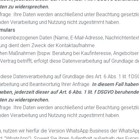
ten zu widersprechen.
Anfrage. Ihre Daten werden anschließend unter Beachtung gesetzli
enden Verarbeitung und Nutzung nicht zugestimmt haben.
rmulars
ersonenbezogenen Daten (Name, E-Mail-Adresse, Nachrichtentext
itung dient dem Zweck der Kontaktaufnahme.
hen Maßnahmen (bspw. Beratung bei Kaufinteresse, Angebotserst
trag betrifft, erfolgt diese Datenverarbeitung auf Grundlage des 
diese Datenverarbeitung auf Grundlage des Art. 6 Abs. 1 lit. f D
rbeitung und Beantwortung Ihrer Anfrage.
In diesem Fall haben
eben, jederzeit dieser auf Art. 6 Abs. 1 lit. f DSGVO beruhend
ten zu widersprechen.
Anfrage. Ihre Daten werden anschließend unter Beachtung gesetzli
enden Verarbeitung und Nutzung nicht zugestimmt haben.
, nutzen wir hierfür die Version WhatsApp Business der WhatsApp
nd; “WhatsApp”). Soweit Sie Ihren Aufenthalt außerhalb des Euro