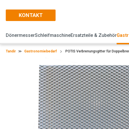
KONTAKT
Dönermesser
Schleifmaschine
Ersatzteile & Zubehör
Gast
Tandir
≫
Gastronomiebedarf
POTIS Verbrenungsgitter für Doppelbr