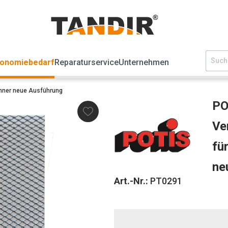
ronomiebedarf
Reparaturservice
Unternehmen
enner neue Ausführung
PO
Ve
fü
ne
Art.-Nr.:
PT0291