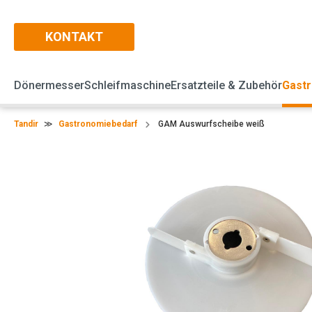
KONTAKT
Dönermesser
Schleifmaschine
Ersatzteile & Zubehör
Gast
Tandir
≫
Gastronomiebedarf
GAM Auswurfscheibe weiß