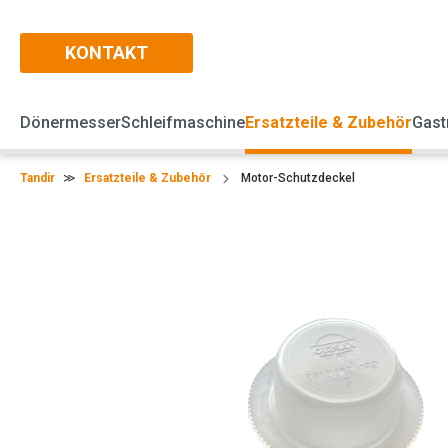
KONTAKT
Dönermesser
Schleifmaschine
Ersatzteile & Zubehör
Gast
Tandir
≫
Ersatzteile & Zubehör
Motor-Schutzdeckel