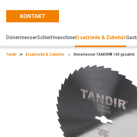
KONTAKT
Dönermesser
Schleifmaschine
Ersatzteile & Zubehör
Gast
Tandir
≫
Ersatzteile & Zubehör
Kreismesser TANDIR® 140 gezahnt