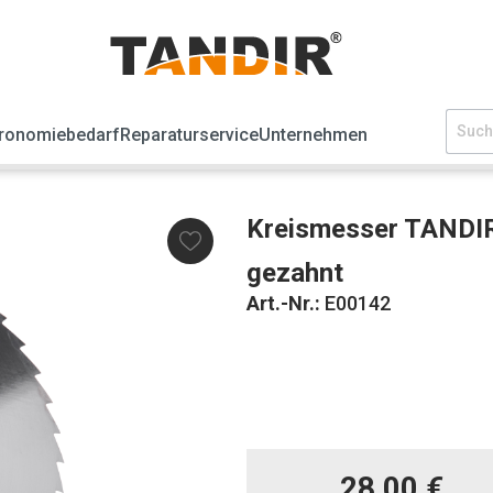
ronomiebedarf
Reparaturservice
Unternehmen
Kreismesser TANDI
gezahnt
Art.-Nr.:
E00142
28,00 €